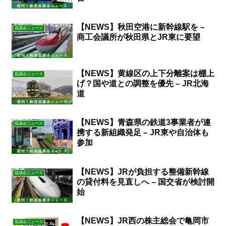
【NEWS】秋田空港に新幹線駅を –
協議会ニュース
商工会議所が秋田県とJR東に要望
【NEWS】黄線区の上下分離案は棚上
協議会ニュース
げ？国や道との調整を優先 – JR北海
道
【NEWS】青森県の鉄道3事業者が連
協議会ニュース
携する新組織発足 – JR東や自治体も
参加
【NEWS】JRが負担する整備新幹線
協議会ニュース
の貸付料を見直しへ – 国交省が検討開
始
【NEWS】JR西の株主総会で亀岡市
協議会ニュース