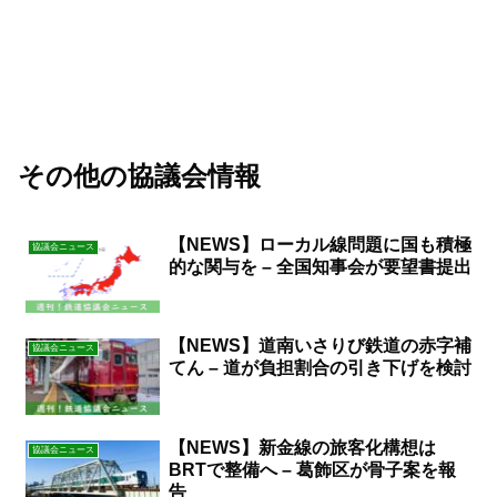
その他の協議会情報
【NEWS】ローカル線問題に国も積極
協議会ニュース
的な関与を – 全国知事会が要望書提出
【NEWS】道南いさりび鉄道の赤字補
協議会ニュース
てん – 道が負担割合の引き下げを検討
【NEWS】新金線の旅客化構想は
協議会ニュース
BRTで整備へ – 葛飾区が骨子案を報
告