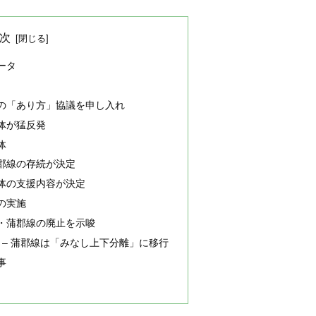
次
ータ
の「あり方」協議を申し入れ
体が猛反発
体
郡線の存続が決定
体の支援内容が決定
の実施
・蒲郡線の廃止を示唆
定 – 蒲郡線は「みなし上下分離」に移行
事