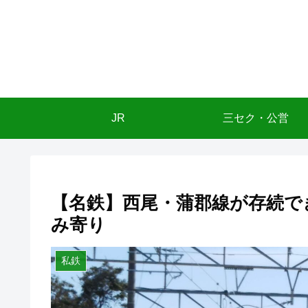
JR
三セク・公営
【名鉄】西尾・蒲郡線が存続でき
み寄り
私鉄