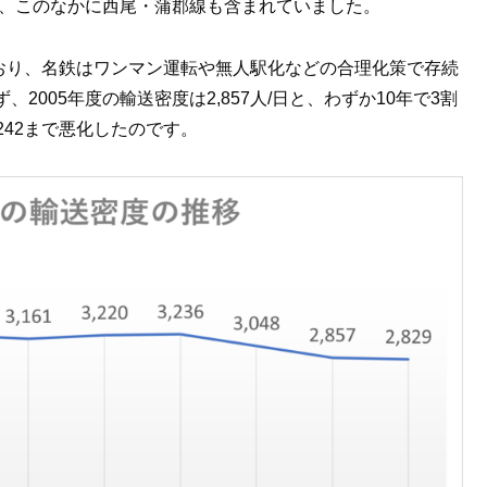
り、このなかに西尾・蒲郡線も含まれていました。
えており、名鉄はワンマン運転や無人駅化などの合理化策で存続
005年度の輸送密度は2,857人/日と、わずか10年で3割
242まで悪化したのです。