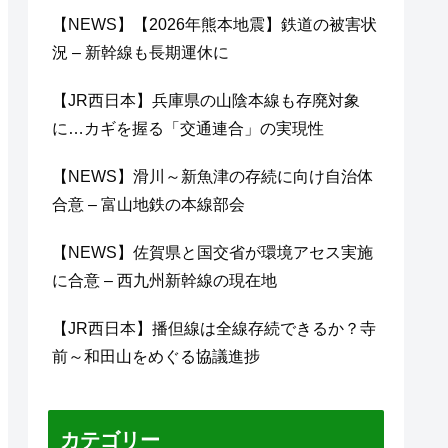
【NEWS】【2026年熊本地震】鉄道の被害状
況 – 新幹線も長期運休に
【JR西日本】兵庫県の山陰本線も存廃対象
に…カギを握る「交通連合」の実現性
【NEWS】滑川～新魚津の存続に向け自治体
合意 – 富山地鉄の本線部会
【NEWS】佐賀県と国交省が環境アセス実施
に合意 – 西九州新幹線の現在地
【JR西日本】播但線は全線存続できるか？寺
前～和田山をめぐる協議進捗
カテゴリー