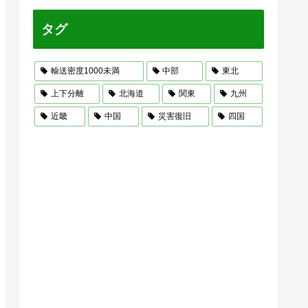
タグ
輸送密度1000未満
中部
東北
上下分離
北海道
関東
九州
近畿
中国
災害復旧
四国