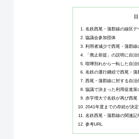
目
名鉄西尾・蒲郡線の線区デ
協議会参加団体
利用者減少で西尾・蒲郡線
「廃止前提」の説明に自治
喧嘩別れから一転した自治
名鉄の運行継続で西尾・蒲
西尾・蒲郡線に対する自治
協議で決まった利用促進策
赤字増大で名鉄が再び西尾
2041年度までの存続が決
名鉄西尾・蒲郡線の関連記
参考URL