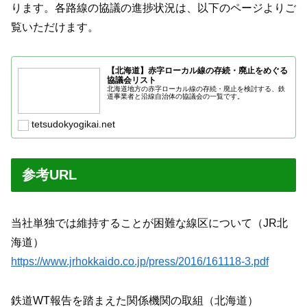
ります。各路線の協議の進捗状況は、以下のページよりご
覧いただけます。
【北海道】赤字ローカル線の存続・廃止をめぐる
協議会リスト
北海道地方の赤字ローカル線の存続・廃止を検討する、鉄
道事業者と沿線自治体の協議会の一覧です。
tetsudokyogikai.net
参考URL
当社単独では維持することが困難な線区について（JR北
海道）
https://www.jrhokkaido.co.jp/press/2016/161118-3.pdf
鉄道WT報告を踏まえた関係機関の取組（北海道）