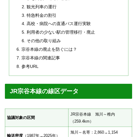
観光列車の運行
特急料金の割引
高校・病院への直通バス運行実験
利用者の少ない駅の管理移行・廃止
その他の取り組み
宗谷本線の廃止を防ぐには？
宗谷本線の関連記事
参考URL
JR宗谷本線の線区データ
JR宗谷本線 旭川～稚内
協議対象の区間
（259.4km）
旭川～名寄：2,860→1,154
輸送密度
（1987年→2025年）