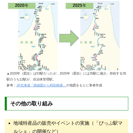
▲2020年（図左）は53駅だったが、2025年（図右）には35駅に減少。存続する35
駅のうち12駅が、自治体管理駅。
参考：
JR北海道「路線図から時刻検索」
の地図をもとに筆者作成
その他の取り組み
地域特産品の販売やイベントの実施（「ぴっぷ駅マ
ルシェ」の開催など）