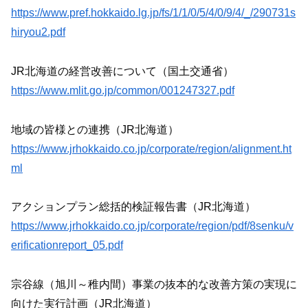
https://www.pref.hokkaido.lg.jp/fs/1/1/0/5/4/0/9/4/_/290731s
hiryou2.pdf
JR北海道の経営改善について（国土交通省）
https://www.mlit.go.jp/common/001247327.pdf
地域の皆様との連携（JR北海道）
https://www.jrhokkaido.co.jp/corporate/region/alignment.ht
ml
アクションプラン総括的検証報告書（JR北海道）
https://www.jrhokkaido.co.jp/corporate/region/pdf/8senku/v
erificationreport_05.pdf
宗谷線（旭川～稚内間）事業の抜本的な改善方策の実現に
向けた実行計画（JR北海道）