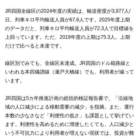
JR四国全線区の2024年度の実績は、輸送密度が3,977人/
日、列車キロ平均輸送人員が67.6人です。2025年度上期
のデータだと、列車キロ平均輸送人員が72.3人で目標値を
上回っています。ただ、2019年度の上期は75.3人。上期
だけで比べると未達です。
線区別でみても、全線区未達成。JR四国のドル箱路線と
いわれる本四備讃線（瀬戸大橋線）でも、利用者が減って
います。
JR四国は5カ年推進計画の総括的検証報告書で、「沿線地
域の人口減少による移動需要の減少」を指摘。また、運行
本数の少なさなど「利便性の低さ」も課題として挙げてい
ます。利便性を高めるために増便したくても、人口減少と
いう不可抗力により利用者が増えない現状では、投資が難