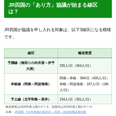
JR四国の「あり方」協議が始まる線区
は？
JR四国が協議を申し入れる対象は、以下3線区になる模様
です。
線区
輸送密度
予讃線（海回りの向井原～伊予
335人/日（364人/日）
大洲）
阿南～牟岐：394/日（605人/日）
牟岐線（阿南～阿波海南）
牟岐～阿波海南：187人/日（186
人/日）
予土線（北宇和島～若井）
234人/日（301人/日）
輸送密度は2025年度上期のデータ。括弧内は2019年度上期のデータ。
出典：
JR四国「5カ年推進計画2021～2025」総括的検証報告書