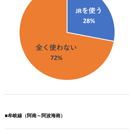
■牟岐線（阿南～阿波海南）