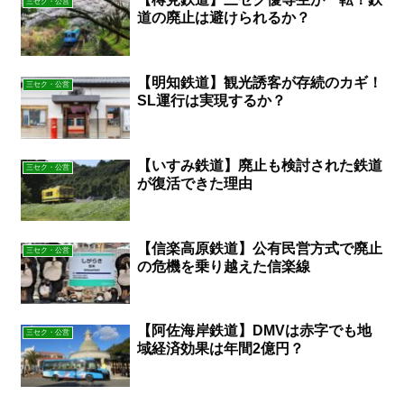
三セク・公営
道の廃止は避けられるか？
【明知鉄道】観光誘客が存続のカギ！
三セク・公営
SL運行は実現するか？
【いすみ鉄道】廃止も検討された鉄道
三セク・公営
が復活できた理由
【信楽高原鉄道】公有民営方式で廃止
三セク・公営
の危機を乗り越えた信楽線
【阿佐海岸鉄道】DMVは赤字でも地
三セク・公営
域経済効果は年間2億円？