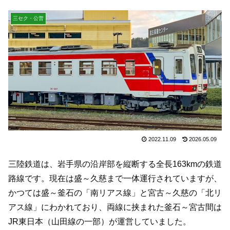
三セク・公営
2022.11.09
2026.05.09
三陸鉄道は、岩手県の沿岸部を縦断する全長163kmの鉄道
路線です。現在は盛～久慈まで一体運行されていますが、
かつては盛～釜石の「南リアス線」と宮古～久慈の「北リ
アス線」にわかれており、両線に挟まれた釜石～宮古間は
JR東日本（山田線の一部）が運営していました。