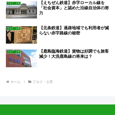
【えちぜん鉄道】赤字ローカル線を
三セク・公営
「社会資本」と認めた沿線自治体の努
力
【北条鉄道】過疎地域でも利用者が減
三セク・公営
らない赤字路線の秘密
【鹿島臨海鉄道】貨物は好調でも旅客
三セク・公営
減少！大洗鹿島線の将来は？
ホーム
三セク・公営