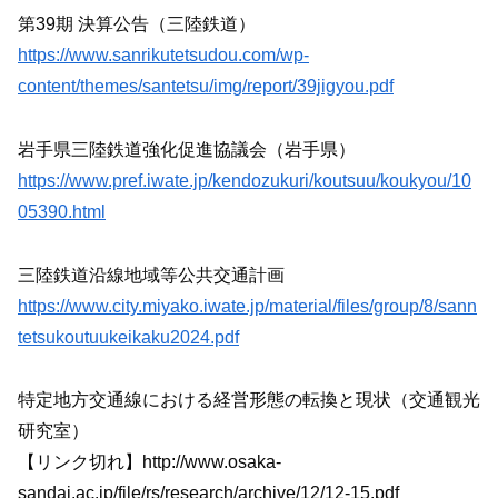
第39期 決算公告（三陸鉄道）
https://www.sanrikutetsudou.com/wp-
content/themes/santetsu/img/report/39jigyou.pdf
岩手県三陸鉄道強化促進協議会（岩手県）
https://www.pref.iwate.jp/kendozukuri/koutsuu/koukyou/10
05390.html
三陸鉄道沿線地域等公共交通計画
https://www.city.miyako.iwate.jp/material/files/group/8/sann
tetsukoutuukeikaku2024.pdf
特定地方交通線における経営形態の転換と現状（交通観光
研究室）
【リンク切れ】http://www.osaka-
sandai.ac.jp/file/rs/research/archive/12/12-15.pdf