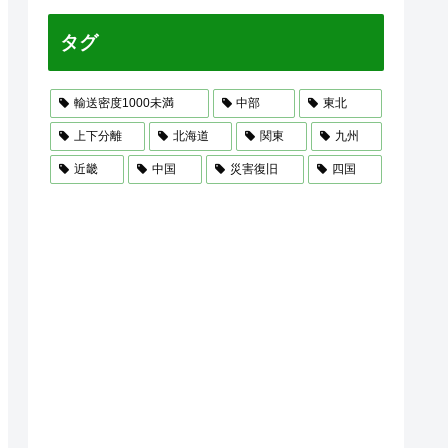
タグ
輸送密度1000未満
中部
東北
上下分離
北海道
関東
九州
近畿
中国
災害復旧
四国