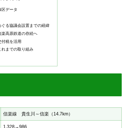
線区データ
めぐる協議会設置までの経緯
信楽高原鉄道の存続へ
交付税を活用
これまでの取り組み
信楽線 貴生川～信楽（14.7km）
1,328→986