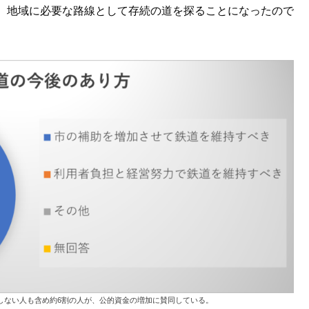
、地域に必要な路線として存続の道を探ることになったので
しない人も含め約6割の人が、公的資金の増加に賛同している。