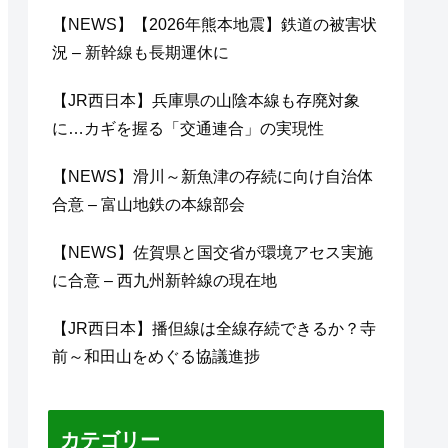
【NEWS】【2026年熊本地震】鉄道の被害状
況 – 新幹線も長期運休に
【JR西日本】兵庫県の山陰本線も存廃対象
に…カギを握る「交通連合」の実現性
【NEWS】滑川～新魚津の存続に向け自治体
合意 – 富山地鉄の本線部会
【NEWS】佐賀県と国交省が環境アセス実施
に合意 – 西九州新幹線の現在地
【JR西日本】播但線は全線存続できるか？寺
前～和田山をめぐる協議進捗
カテゴリー