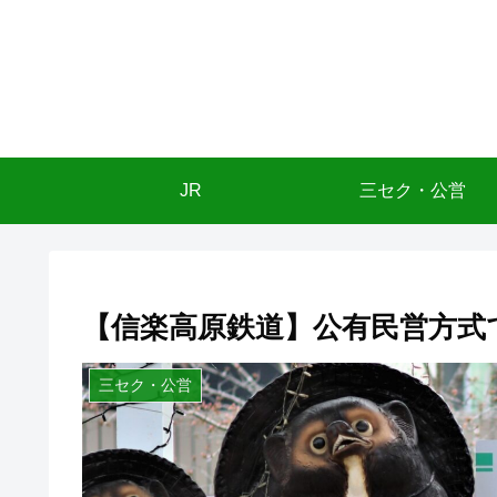
JR
三セク・公営
【信楽高原鉄道】公有民営方式
三セク・公営