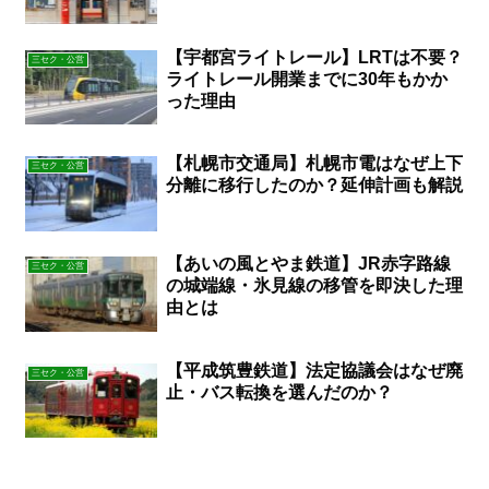
【宇都宮ライトレール】LRTは不要？
三セク・公営
ライトレール開業までに30年もかか
った理由
【札幌市交通局】札幌市電はなぜ上下
三セク・公営
分離に移行したのか？延伸計画も解説
【あいの風とやま鉄道】JR赤字路線
三セク・公営
の城端線・氷見線の移管を即決した理
由とは
【平成筑豊鉄道】法定協議会はなぜ廃
三セク・公営
止・バス転換を選んだのか？