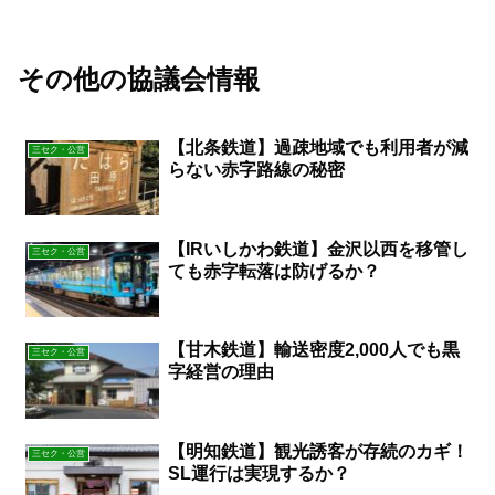
その他の協議会情報
【北条鉄道】過疎地域でも利用者が減
三セク・公営
らない赤字路線の秘密
【IRいしかわ鉄道】金沢以西を移管し
三セク・公営
ても赤字転落は防げるか？
【甘木鉄道】輸送密度2,000人でも黒
三セク・公営
字経営の理由
【明知鉄道】観光誘客が存続のカギ！
三セク・公営
SL運行は実現するか？