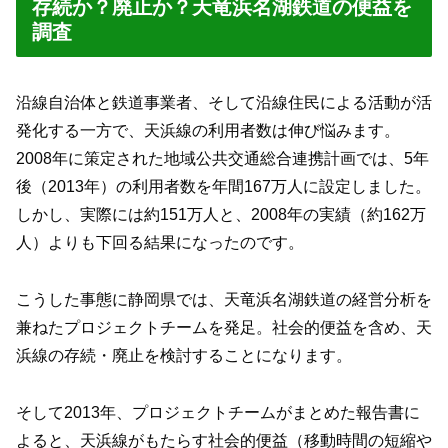
存続か？廃止か？天竜浜名湖鉄道の便益を
調査
沿線自治体と鉄道事業者、そして沿線住民による活動が活
発化する一方で、天浜線の利用者数は伸び悩みます。
2008年に策定された地域公共交通総合連携計画では、5年
後（2013年）の利用者数を年間167万人に設定しました。
しかし、実際には約151万人と、2008年の実績（約162万
人）よりも下回る結果になったのです。
こうした事態に静岡県では、天竜浜名湖鉄道の経営分析を
兼ねたプロジェクトチームを発足。社会的便益を含め、天
浜線の存続・廃止を検討することになります。
そして2013年、プロジェクトチームがまとめた報告書に
よると、天浜線がもたらす社会的便益（移動時間の短縮や