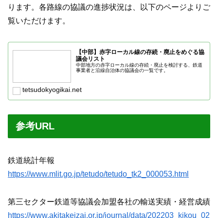
ります。各路線の協議の進捗状況は、以下のページよりご
覧いただけます。
【中部】赤字ローカル線の存続・廃止をめぐる協
議会リスト
中部地方の赤字ローカル線の存続・廃止を検討する、鉄道
事業者と沿線自治体の協議会の一覧です。
tetsudokyogikai.net
参考URL
鉄道統計年報
https://www.mlit.go.jp/tetudo/tetudo_tk2_000053.html
第三セクター鉄道等協議会加盟各社の輸送実績・経営成績
https://www.akitakeizai.or.jp/journal/data/202203_kikou_02