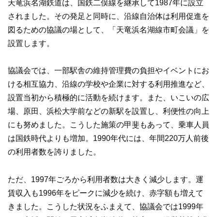
天竜浜名湖鉄道は、国鉄二俣線を継承して1987年に設立
されました。その発足と同時に、沿線自治体は利用促進を
図るための協議の場として、「天竜浜名湖線市町会議」を
設置します。
協議会では、一部駅舎の維持管理費の負担やイベントにお
ける相互協力、沿線の学校や企業に対する利用推進など、
設置当初から積極的に活動を続けます。また、いこいの広
場、原田、浜松大学前などの新駅を設置し、利便性の向上
にも努めました。こうした施策の甲斐もあって、乗車人員
は国鉄時代よりも増加。1990年代には、年間220万人前後
の利用者数を誇りました。
ただ、1997年ごろから利用者数は大きく減少します。運
賃収入も1996年をピークに減少を続け、赤字額も増えて
きました。こうした状況をふまえて、協議会では1999年