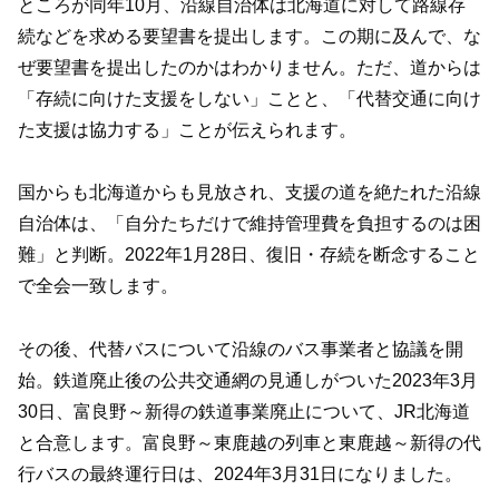
ところが同年10月、沿線自治体は北海道に対して路線存
続などを求める要望書を提出します。この期に及んで、な
ぜ要望書を提出したのかはわかりません。ただ、道からは
「存続に向けた支援をしない」ことと、「代替交通に向け
た支援は協力する」ことが伝えられます。
国からも北海道からも見放され、支援の道を絶たれた沿線
自治体は、「自分たちだけで維持管理費を負担するのは困
難」と判断。2022年1月28日、復旧・存続を断念すること
で全会一致します。
その後、代替バスについて沿線のバス事業者と協議を開
始。鉄道廃止後の公共交通網の見通しがついた2023年3月
30日、富良野～新得の鉄道事業廃止について、JR北海道
と合意します。富良野～東鹿越の列車と東鹿越～新得の代
行バスの最終運行日は、2024年3月31日になりました。