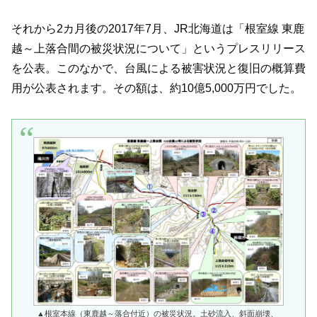
それから2カ月後の2017年7月、JR北海道は「根室線 東鹿
越～上落合間の被災状況について」というプレスリリース
を公表。このなかで、台風による被害状況と復旧の概算費
用が公表されます。その額は、約10億5,000万円でした。
▲根室本線（東鹿越～落合付近）の被災状況。土砂流入、斜面崩壊、