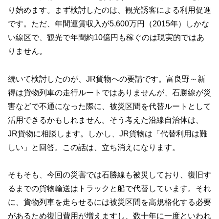
り始めます。まず検討したのは、観光誘客による利用促進
です。ただ、年間運賃収入が5,600万円（2015年）しかな
い線区で、観光で年間約10億円も稼ぐのは現実的ではあ
りません。
続いて検討したのが、JR貨物への要請です。富良野～新
得は貨物列車の走行ルートではありませんが、石勝線が災
害などで不通になった際に、被災区間を代替ルートとして
活用できるかもしれません。そう考えた沿線自治体は、
JR貨物に相談します。しかし、JR貨物は「代替利用は難
しい」と回答。この話は、立ち消えになります。
そもそも、今回の災害では石勝線も被災しており、復旧す
るまでの貨物輸送はトラックと船で代替しています。それ
に、貨物列車を走らせるには被災区間を高規格化する必要
があるため復旧費用が増えますし、数十年に一度といわれ