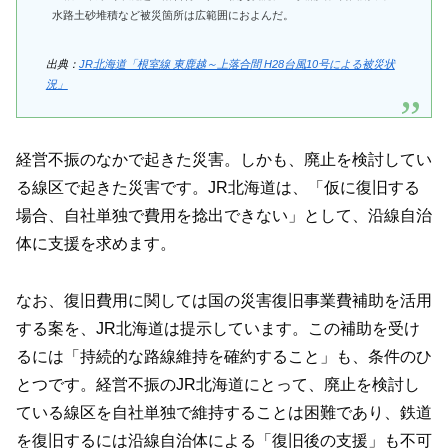
水路土砂堆積など被災箇所は広範囲におよんだ。
出典：
JR北海道「根室線 東鹿越～上落合間 H28台風10号による被災状
況」
経営不振のなかで起きた災害。しかも、廃止を検討してい
る線区で起きた災害です。JR北海道は、「仮に復旧する
場合、自社単独で費用を捻出できない」として、沿線自治
体に支援を求めます。
なお、復旧費用に関しては国の災害復旧事業費補助を活用
する案を、JR北海道は提示しています。この補助を受け
るには「持続的な路線維持を確約すること」も、条件のひ
とつです。経営不振のJR北海道にとって、廃止を検討し
ている線区を自社単独で維持することは困難であり、鉄道
を復旧するには沿線自治体による「復旧後の支援」も不可