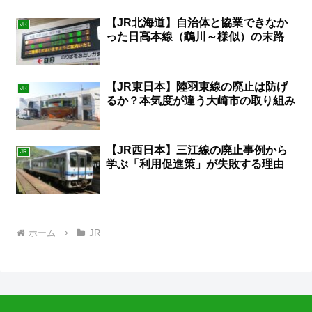
【JR北海道】自治体と協業できなか
JR
った日高本線（鵡川～様似）の末路
【JR東日本】陸羽東線の廃止は防げ
JR
るか？本気度が違う大崎市の取り組み
【JR西日本】三江線の廃止事例から
JR
学ぶ「利用促進策」が失敗する理由
ホーム
JR