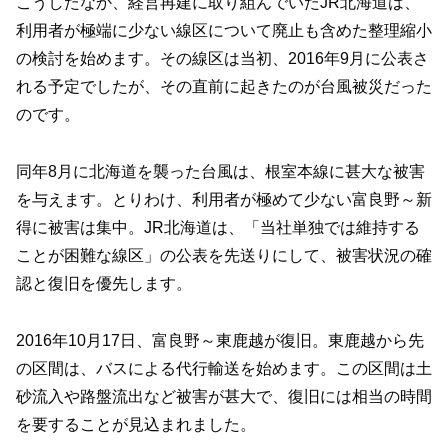
こうしたなか、経営再建に取り組んでいたJR北海道は、
利用者が極端に少ない線区について廃止も含めた整理縮小
の検討を始めます。その線区は当初、2016年9月に公表さ
れる予定でしたが、その直前に起きたのが台風被災だった
のです。
同年8月に北海道を襲った台風は、根室本線に甚大な被害
を与えます。とりわけ、利用者が極めて少ない富良野～新
得に被害は集中。JR北海道は、「当社単独では維持する
ことが困難な線区」の公表を先送りにして、被害状況の確
認と復旧を優先します。
2016年10月17日、富良野～東鹿越が復旧。東鹿越から先
の区間は、バスによる代行輸送を始めます。この区間は土
砂流入や路盤流出など被害が甚大で、復旧には相当の時間
を要することが見込まれました。