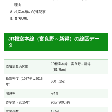
理由
根室本線の関連記事
参考URL
JR根室本線（富良野～新得）の線区デー
タ
JR根室本線 富良野～新得
協議対象の区間
（81.7km）
輸送密度（1987年→2015
580→152
年）
増減率
-74％
赤字額（2015年）
9億7,900万円
営業係数
1,854