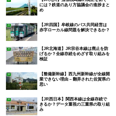
JR
には？鉄道のあり方協議会の進捗まと
め
【JR四国】牟岐線のバス共同経営は
JR
赤字ローカル線問題を解決できるか？
【JR北海道】JR宗谷本線は廃止を防
JR
げるか？全線存続をめざす取り組みを
検証
【整備新幹線】西九州新幹線が全線開
JR
業できない理由 – 翻弄された佐賀県の
思い
【JR西日本】関西本線は全線存続で
JR
きるか？データ重視の三重県の取り組
み