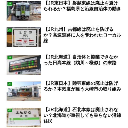
【JR東日本】磐越東線は廃止を避け
JR
られるか？福島県と沿線自治体の動き
【JR九州】吉都線は廃止を防げる
JR
か？高速道路に人を奪われたローカル
線
【JR北海道】自治体と協業できなか
JR
った日高本線（鵡川～様似）の末路
【JR東日本】陸羽東線の廃止は防げ
JR
るか？本気度が違う大崎市の取り組み
【JR北海道】石北本線は廃止されな
JR
い？北海道が重視しても乗らない沿線
住民