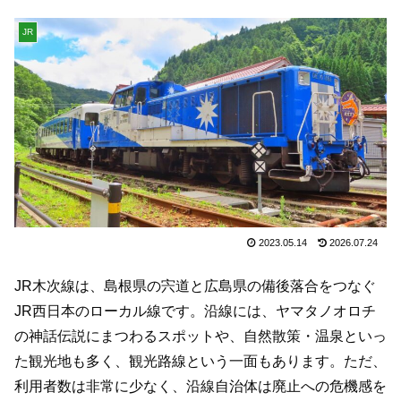
JR
2023.05.14
2026.07.24
JR木次線は、島根県の宍道と広島県の備後落合をつなぐ
JR西日本のローカル線です。沿線には、ヤマタノオロチ
の神話伝説にまつわるスポットや、自然散策・温泉といっ
た観光地も多く、観光路線という一面もあります。ただ、
利用者数は非常に少なく、沿線自治体は廃止への危機感を