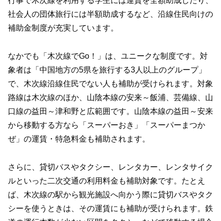
行事で木次線を利用する学生には運賃を全額助成したり、
社会人の団体旅行には半額助成するなど、沿線住民向けの
補助金制度が充実しています。
なかでも「木次線でGo！」は、ユニークな制度です。対
象者は「中国地方の5県を旅行する3人以上のグループ」
で、木次線沿線住民でない人も補助が受けられます。対象
路線は木次線のほか、山陰本線の安来～飯浦、芸備線、山
口線の益田～津和野と広範囲です。山陰本線の益田～安来
から移動する方なら「スーパーおき」「スーパーまつか
ぜ」の運賃・特急料金も補助されます。
さらに、貸切バスやタクシー、レンタカー、レンタサイク
ルといった二次交通の利用料金も補助対象です。たとえ
ば、木次線の駅から観光施設へ向かう際に貸切バスやタク
シーを使うときは、その運賃にも補助が受けられます。鉄