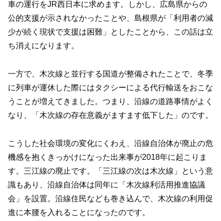
車の運行をJR西日本に求めます。しかし、広島県からの
公的支援が示されなかったことや、島根県が「利用者の減
少が続く現状で支援は困難」としたことから、この話は立
ち消えになります。
一方で、木次線と並行する国道が整備されたことで、冬季
に列車が運休した際にはタクシーによる代行輸送をおこな
うことが増えてきました。つまり、沿線の道路事情がよく
なり、「木次線の存在意義がますます低下した」のです。
こうした社会環境の変化にくわえ、沿線自治体が廃止の危
機感を抱くきっかけになった出来事が2018年に起こりま
す。三江線の廃止です。「三江線の次は木次線」という意
識もあり、沿線自治体は同年に「木次線利活用推進協議
会」を設置。沿線住民なども巻き込んで、木次線の利用促
進に本腰を入れることになったのです。