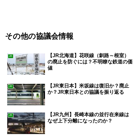
その他の協議会情報
【JR北海道】花咲線（釧路～根室）
JR
の廃止を防ぐには？不明瞭な鉄道の価
値
【JR東日本】米坂線は復旧か？廃止
JR
か？JR東日本との協議を振り返る
【JR九州】長崎本線の並行在来線は
JR
なぜ上下分離になったのか？