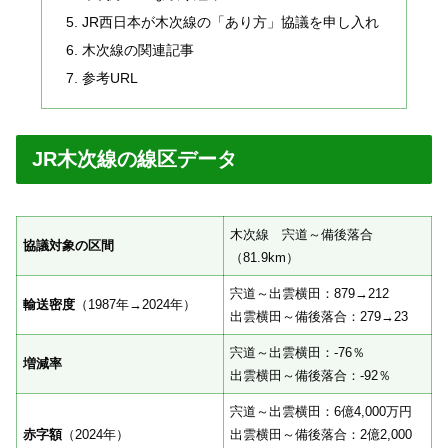
JR西日本が木次線の「あり方」協議を申し入れ
木次線の関連記事
参考URL
JR木次線の線区データ
木次線 宍道～備後落合
協議対象の区間
（81.9km）
宍道～出雲横田：879→212
輸送密度
（1987年→2024年）
出雲横田～備後落合：279→23
宍道～出雲横田：-76％
増減率
出雲横田～備後落合：-92％
宍道～出雲横田：6億4,000万円
赤字額
（2024年）
出雲横田～備後落合：2億2,000