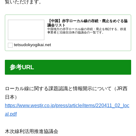
覧いただけます。
【中国】赤字ローカル線の存続・廃止をめぐる協
議会リスト
中国地方の赤字ローカル線の存続・廃止を検討する、鉄道
事業者と沿線自治体の協議会の一覧です。
tetsudokyogikai.net
参考URL
ローカル線に関する課題認識と情報開示について（JR西
日本）
https://www.westjr.co.jp/press/article/items/220411_02_loc
al.pdf
木次線利活用推進協議会