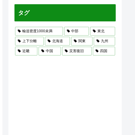
タグ
輸送密度1000未満
中部
東北
上下分離
北海道
関東
九州
近畿
中国
災害復旧
四国