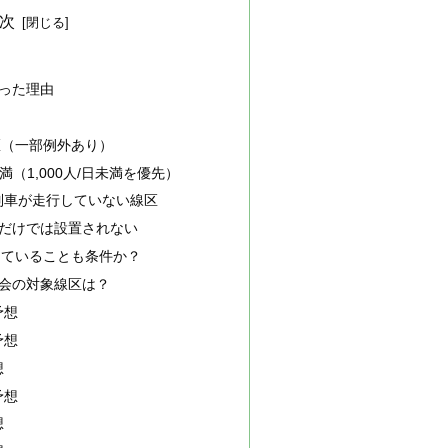
次
った理由
区（一部例外あり）
未満（1,000人/日未満を優先）
列車が走行していない線区
だけでは設置されない
けていることも条件か？
会の対象線区は？
予想
予想
想
予想
想