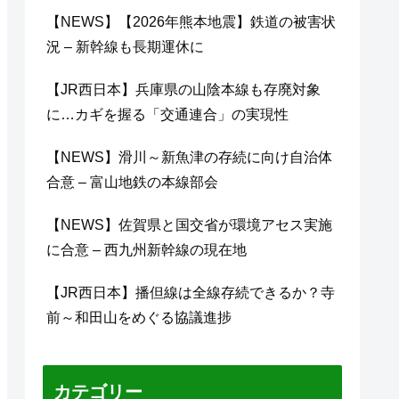
【NEWS】【2026年熊本地震】鉄道の被害状
況 – 新幹線も長期運休に
【JR西日本】兵庫県の山陰本線も存廃対象
に…カギを握る「交通連合」の実現性
【NEWS】滑川～新魚津の存続に向け自治体
合意 – 富山地鉄の本線部会
【NEWS】佐賀県と国交省が環境アセス実施
に合意 – 西九州新幹線の現在地
【JR西日本】播但線は全線存続できるか？寺
前～和田山をめぐる協議進捗
カテゴリー